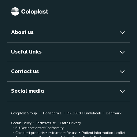
About us
Useful links
Contact us
Social media
Coloplast Group
Holtedam 1
DK 3050
Humlebaek
Denmark
Cookie Policy
Terms of Use
Data Privacy
EU Declarations of Conformity
Coloplast products - Instructions for use
Patient Information Leaflet